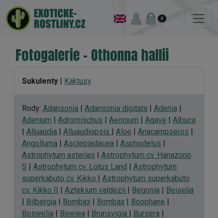
0
Fotogalerie - Othonna hallii
Sukulenty
|
Kaktusy
Rody:
Adansonia
|
Adansonia digitata
|
Adenia
|
Adenium
|
Adromischus
|
Aeonium
|
Agave
|
Albuca
|
Alluaudia
|
Alluaudiopsis
|
Aloe
|
Anacampseros
|
Angolluma
|
Asclepiadacea
|
Asphodelus
|
Astrophytum asterias
|
Astrophytum cv. Hanazono
S
|
Astrophytum cv. Lotus Land
|
Astrophytum
superkabuto cv. Kikko
|
Astrophytum superkabuto
cv. Kikko II
|
Aztekium valdezii
|
Begonia
|
Beiselia
|
Bilbergia
|
Bombax
|
Bombax
|
Boophane
|
Boswelia
|
Bowiea
|
Brunsvigia
|
Bursera
|