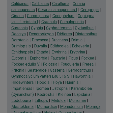
Calibanus
|
Calibanus
|
Caralluma
|
Ceraria
namaquensis
|
Ceraria namaquensis I
|
Ceropegia
|
Cissus
|
Commiphora
|
Conophytum
|
Copiapoa
lauii f. cristata I
|
Crassula
|
Cumulopuntia
|
Cussonia
|
Cyphia
|
Cyphostemma
|
Cyrtanthus
|
Decarya
|
Dendrosicyos
|
Didierea
|
Dinteranthus
|
Dorstenia
|
Dracaena
|
Dracaena
|
Drimia
|
Drimiopsis
|
Duvalia
|
Edithcolea
|
Echeveria
|
Echidnopsis
|
Entada
|
Erythrina
|
Erythrina
|
Eucomis
|
Euphorbia
|
Faucaria
|
Ficus
|
Fockea
|
Fockea edulis V
|
Folotsia
|
Fouquieria
|
Frerea
|
Fritchia
|
Gasteraloe
|
Gasteria
|
Gerradanthus
|
Gymnocalycium vatteri Lau 516 S
|
Haworthia
|
Hildewintera
|
Hoodia
|
Hoya
|
Huernia
|
Impatiensis
|
Ipomea
|
Jatropha
|
Karambolea
(Cynanchum)
|
Kedrostis
|
Kleinea
|
Lapidaria
|
Ledebouria
|
Lithops
|
Matelea
|
Merremia
|
Mestoklema
|
Momordica
|
Monadenium
|
Moringa
|
Nematananthus
|
Nolina
|
Oeceoclades
|